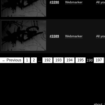
#3390
Webmarker
All y
#3389
Webmarker
All y
← Previous
1
2
…
192
193
194
195
196
197
about