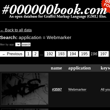
← Back to all data
Search:
application = Webmarker
filter by app:
← Previous
1
2
…
192
193
194
195
196
197
name
application
key
#3597
Webmarker
All y