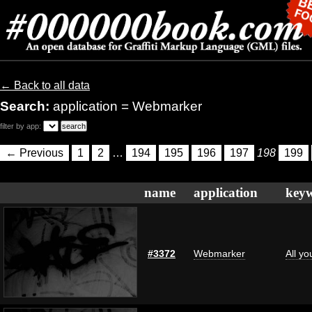
← Back to all data
Search:
application = Webmarker
filter by app:
← Previous
1
2
…
194
195
196
197
198
199
name
application
key
#3372
Webmarker
All y