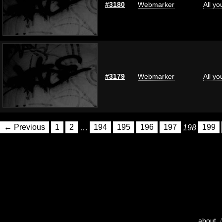
#3180
Webmarker
All y
#3179
Webmarker
All y
← Previous
1
2
…
194
195
196
197
198
199
about